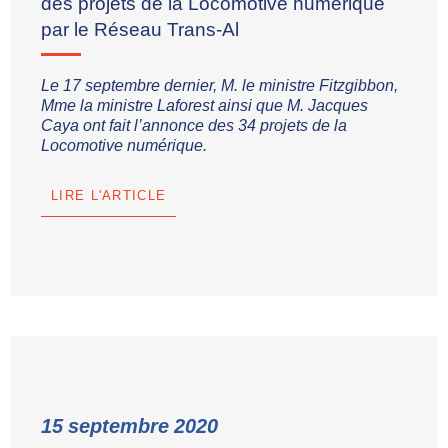
des projets de la Locomotive numérique
par le Réseau Trans-Al
Formations et évènements
Membres affiliés CRITM
Le 17 septembre dernier, M. le ministre Fitzgibbon,
Mme la ministre Laforest ainsi que M. Jacques
Membres affiliés AMQ
Caya ont fait l’annonce des 34 projets de la
Locomotive numérique.
Rencontres d’acheteurs
Référencement
LIRE L'ARTICLE
Veille d’appels d’offres publics
ÉVÉNEMENTS
Événements Transal
Événements industrie
MEMBRES
15
septembre
2020
Avantages