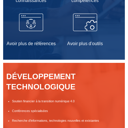
connaissances
compétences
Membre professionnel ressource
Liste des membres
Adhésion
Avoir plus de références
Avoir plus d'outils
AUTO-AUDIT
PMO 5.0
DEVENIR MEMBRE
DÉVELOPPEMENT
TECHNOLOGIQUE
Soutien financier à la transition numérique 4.0
Conférences spécialisées
Recherche d’informations, technologies nouvelles et existantes