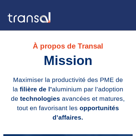
QUI SOMMES-NOUS
À propos de Transal
PUBLICATIONS
Mission
NOUS JOINDRE
FINANCEMENT
Maximiser la productivité des PME de
Consortium TIC
la
filière de l’
aluminium par l’adoption
de
technologies
avancées et matures,
ExploIT
tout en favorisant les
opportunités
Estim.ai
d’affaires.
SERVICES
Appel à tous