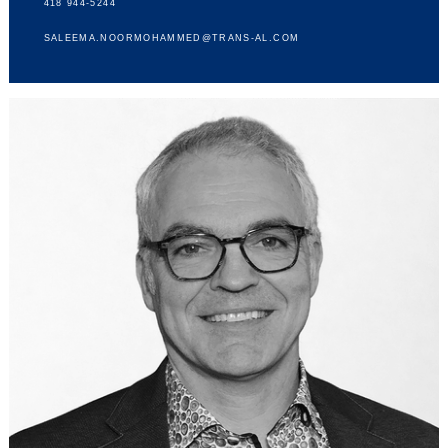
418 944-5244
SALEEMA.NOORMOHAMMED@TRANS-AL.COM